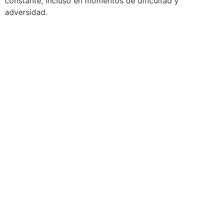
constante, incluso en momentos de dificultad y
adversidad.
Conócenos
El Movimiento Misionero Mundial es una organización
cristiana sin fines de lucro que tiene como objetivo
principal la difusión del Evangelio de nuestro Señor
Jesucristo en todo el mundo.
Páginas principales
Inicio
Quienes Somos
Doctrina Biblíca
Contacto