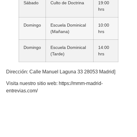
Sábado
Culto de Doctrina
19:00
hrs
Domingo
Escuela Dominical
10:00
(Mañana)
hrs
Domingo
Escuela Dominical
14:00
(Tarde)
hrs
Dirección: Calle Manuel Laguna 33 28053 Madrid]
Visita nuestro sitio web: https://mmm-madrid-
entrevias.com/
Conócenos
El Movimiento Misionero Mundial es una organización
cristiana sin fines de lucro que tiene como objetivo principal