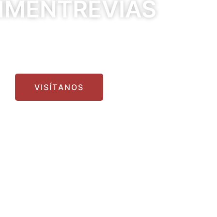
MENTREVIAS
rganización cristiana sin fines de lucro q
angelio de nuestro Señor Jesucristo en todo
VISÍTANOS