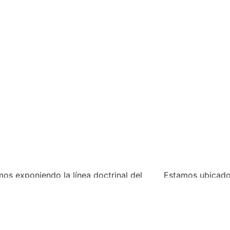
os exponiendo la línea doctrinal del
Estamos ubicado
ento misionero mundial basado en las
28018 Madrid . V
s escrituras