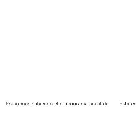
Estaremos subiendo el cronograma anual de
Estarem
nuestra Iglesia, como celebraciones
movimi
nacionales, por zona y locales.
sagrada