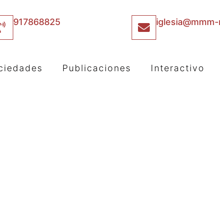
917868825
iglesia@mmm-m
ciedades
Publicaciones
Interactivo
l