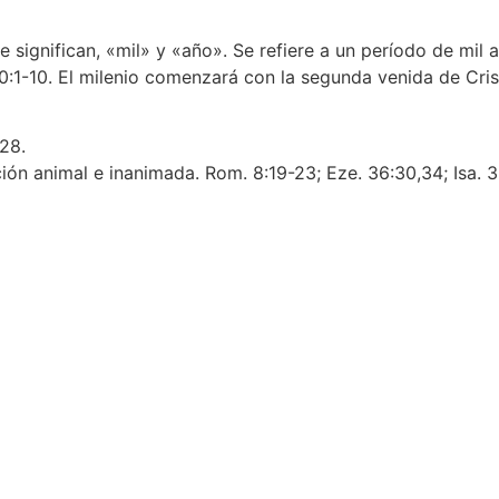
 significan, «mil» y «año». Se refiere a un período de mil añ
0:1-10. El milenio comenzará con la segunda venida de Crist
-28.
ión animal e inanimada. Rom. 8:19-23; Eze. 36:30,34; Isa. 3
ipales
Redes sociales
Vi