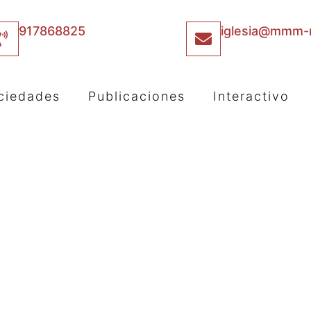
917868825
iglesia@mmm-m
ciedades
Publicaciones
Interactivo