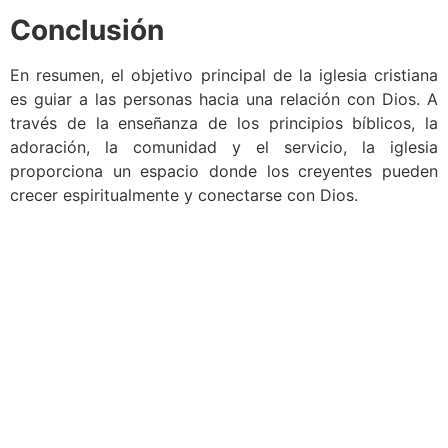
Conclusión
En resumen, el objetivo principal de la iglesia cristiana
es guiar a las personas hacia una relación con Dios. A
través de la enseñanza de los principios bíblicos, la
adoración, la comunidad y el servicio, la iglesia
proporciona un espacio donde los creyentes pueden
crecer espiritualmente y conectarse con Dios.
Conócenos
El Movimiento Misionero Mundial es una organización
cristiana sin fines de lucro que tiene como objetivo
principal la difusión del Evangelio de nuestro Señor
Jesucristo en todo el mundo.
Páginas principales